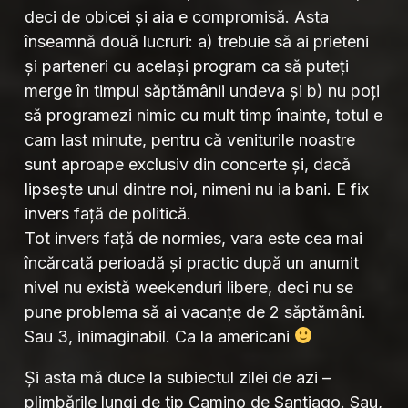
deci de obicei și aia e compromisă. Asta
înseamnă două lucruri: a) trebuie să ai prieteni
și parteneri cu același program ca să puteți
merge în timpul săptămânii undeva și b) nu poți
să programezi nimic cu mult timp înainte, totul e
cam last minute, pentru că veniturile noastre
sunt aproape exclusiv din concerte și, dacă
lipsește unul dintre noi, nimeni nu ia bani. E fix
invers față de politică.
Tot invers față de normies, vara este cea mai
încărcată perioadă și practic după un anumit
nivel nu există weekenduri libere, deci nu se
pune problema să ai vacanțe de 2 săptămâni.
Sau 3, inimaginabil. Ca la americani
Și asta mă duce la subiectul zilei de azi –
plimbările lungi de tip Camino de Santiago. Sau,