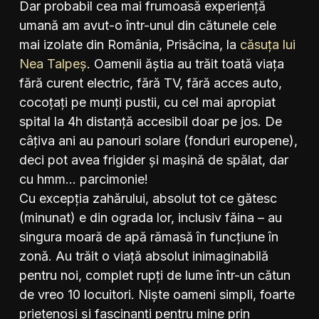
Dar probabil cea mai frumoasă experiență
umană am avut-o într-unul din cătunele cele
mai izolate din România, Prisăcina, la
căsuța lui
Nea Talpeș
. Oamenii ăștia au trăit toată viața
fără curent electric, fără TV, fără acces auto,
cocoțați pe munți pustii, cu cel mai apropiat
spital la 4h distanță accesibil doar pe jos. De
câțiva ani au panouri solare (fonduri europene),
deci pot avea frigider și mașină de spălat, dar
cu hmm… parcimonie!
Cu excepția zahărului, absolut tot ce gătesc
(minunat) e din ograda lor, inclusiv făina – au
singura moară de apă rămasă în funcțiune în
zonă. Au trăit o viață absolut inimaginabilă
pentru noi, complet rupți de lume într-un cătun
de vreo 10 locuitori. Niște oameni simpli, foarte
prietenoși și fascinanți pentru mine prin