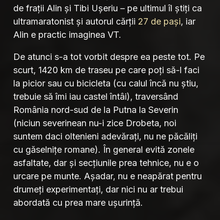
de frații Alin și Tibi Ușeriu – pe ultimul îl știți ca
ultramaratonist și autorul cărții
27 de pași
, iar
Alin e practic imaginea VT.
De atunci s-a tot vorbit despre ea peste tot. Pe
scurt, 1420 km de traseu pe care poți să-l faci
la picior sau cu bicicleta (cu calul încă nu știu,
trebuie să îmi iau castel întâi), traversând
România nord-sud de la Putna la Severin
(niciun severinean nu-i zice Drobeta, noi
suntem daci oltenieni adevărați, nu ne păcăliți
cu găselnițe romane). În general evită zonele
asfaltate, dar și secțiunile prea tehnice, nu e o
urcare pe munte. Așadar, nu e neapărat pentru
drumeți experimentați, dar nici nu ar trebui
abordată cu prea mare ușurință.