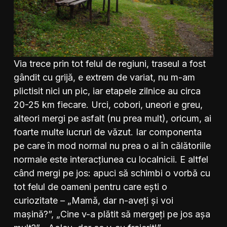
Via trece prin tot felul de regiuni, traseul a fost
gândit cu grijă, e extrem de variat, nu m-am
plictisit nici un pic, iar etapele zilnice au circa
20-25 km fiecare. Urci, cobori, uneori e greu,
alteori mergi pe asfalt (nu prea mult), oricum, ai
foarte multe lucruri de văzut. Iar componenta
pe care în mod normal nu prea o ai în călătoriile
normale este interacțiunea cu localnicii. E altfel
când mergi pe jos: apuci să schimbi o vorbă cu
tot felul de oameni pentru care ești o
curiozitate – „Mamă, dar n-aveți și voi
mașină?”, „Cine v-a plătit să mergeți pe jos așa