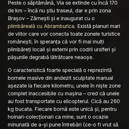
Peste o săptămână, Via se extinde cu încă 170
de km – încă nu știu traseul, dar e prin zona
Brașov – Zărnești și e inaugurat cu o
plimbăreală cu Abramburica
. Există planuri mari
de viitor care vor conecta toate zonele turistice
românești, în speranța că vor fi mai mulți
plimbăreți locali și externi prin codrii ursiferi și
pășunile degrabă lătrătoare neaoșe.
O caracteristică foarte specială o reprezintă
bornele masive din andezit sculptate manual
așezate la fiecare kilometru, unele în niște zone
complet inaccesibile cu mașina – cred că unele
au fost transportate cu elicopterul. Cică au 260
kg bucata. Fiecare bornă este unică și, pentru
hoinari-colecționari ca mine, sunt o ocazie
minunată de a-și pune întrebări (ce-o fi vrut să