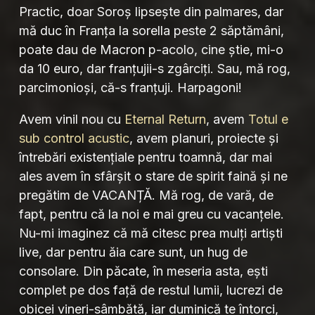
Practic, doar Soroș lipsește din palmares, dar
mă duc în Franța la sorella peste 2 săptămâni,
poate dau de Macron p-acolo, cine știe, mi-o
da 10 euro, dar franțujii-s zgârciți. Sau, mă rog,
parcimonioși, că-s franțuji. Harpagoni!
Avem vinil nou cu
Eternal Return
, avem
Totul e
sub control acustic
, avem planuri, proiecte și
întrebări existențiale pentru toamnă, dar mai
ales avem în sfârșit o stare de spirit faină și ne
pregătim de VACANȚĂ. Mă rog, de vară, de
fapt, pentru că la noi e mai greu cu vacanțele.
Nu-mi imaginez că mă citesc prea mulți artiști
live, dar pentru ăia care sunt, un hug de
consolare. Din păcate, în meseria asta, ești
complet pe dos față de restul lumii, lucrezi de
obicei vineri-sâmbătă, iar duminică te întorci,