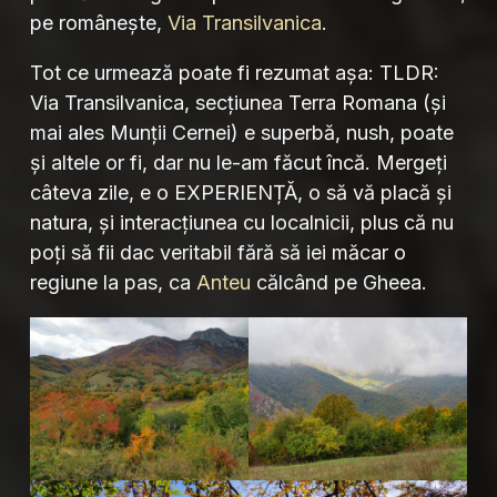
pe românește,
Via Transilvanica
.
Tot ce urmează poate fi rezumat așa: TLDR:
Via Transilvanica, secțiunea Terra Romana (și
mai ales Munții Cernei) e superbă, nush, poate
și altele or fi, dar nu le-am făcut încă. Mergeți
câteva zile, e o EXPERIENȚĂ, o să vă placă și
natura, și interacțiunea cu localnicii, plus că nu
poți să fii dac veritabil fără să iei măcar o
regiune la pas, ca
Anteu
călcând pe Gheea.