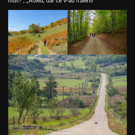
mult?”, „Aoleu, dar ce v-au fraierit!”