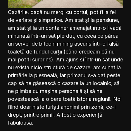
Cazările, dacă nu mergi cu cortul, pot fi la fel
de variate și simpatice. Am stat și la pensiune,
am stat și la un container amenajat într-o livadă
minunată într-un sat pierdut, cu ceea ce părea
un server de bitcoin mining ascuns într-o falsă
toaletă de fundul curții (când credeam că nu
mai pot fi surprins). Am ajuns și într-un sat unde
nu exista nicio structură de cazare, am sunat la
primărie la plesneală, iar primarul s-a dat peste
cap să ne găsească o cazare la un localnic, să
ne plimbe cu mașina personală și să ne
povestească la o bere toată istoria regiunii. Noi
fiind doar niște turiști anonimi prin zonă, ce-i
drept, printre primii. A fost o experiență
fabuloasă.