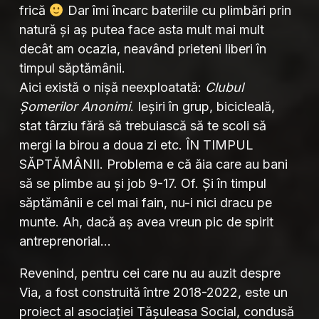
frică
Dar îmi încarc bateriile cu plimbări prin
natură și aș putea face asta mult mai mult
decât am ocazia, neavând prieteni liberi în
timpul săptămânii.
Aici există o nișă neexploatată:
Clubul
Șomerilor Anonimi
. Ieșiri în grup, bicicleală,
stat târziu fără să trebuiască să te scoli să
mergi la birou a doua zi etc. ÎN TIMPUL
SĂPTĂMÂNII. Problema e că ăia care au bani
să se plimbe au și job 9-17. Of. Și în timpul
săptămânii e cel mai fain, nu-i nici dracu pe
munte. Ah, dacă aș avea vreun pic de spirit
antreprenorial…
Revenind, pentru cei care nu au auzit despre
Via, a fost construită între 2018-2022, este un
proiect al asociației Tășuleasa Social, condusă