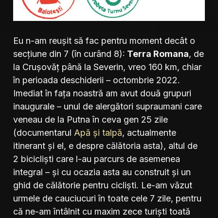
Eu n-am reușit să fac pentru moment decât o
secțiune din 7 (în curând 8):
Terra Romana
, de
la Crușovăț până la Severin, vreo 160 km, chiar
în perioada deschiderii – octombrie 2022.
Imediat în fața noastră am avut două grupuri
inaugurale – unul de alergători supraumani care
veneau de la Putna în ceva gen 25 zile
(documentarul
Apă și talpă
, actualmente
itinerant și el, e despre călătoria asta), altul de
2 bicicliști care l-au parcurs de asemenea
integral – și cu ocazia asta au construit și un
ghid de călătorie pentru cicliști. Le-am văzut
urmele de cauciucuri în toate cele 7 zile, pentru
că ne-am întâlnit cu maxim zece turiști toată