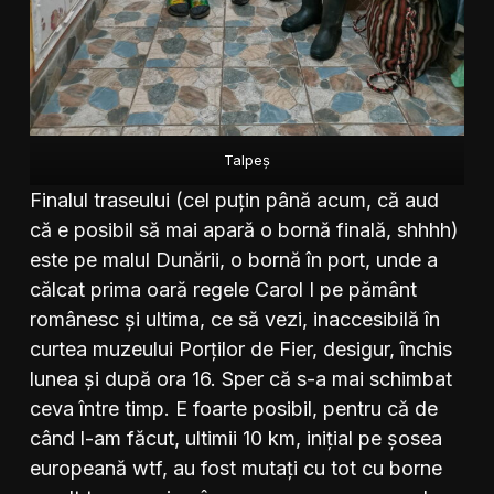
Talpeș
Finalul traseului (cel puțin până acum, că aud
că e posibil să mai apară o bornă finală, shhhh)
este pe malul Dunării, o bornă în port, unde a
călcat prima oară regele Carol I pe pământ
românesc și ultima, ce să vezi, inaccesibilă în
curtea muzeului Porților de Fier, desigur, închis
lunea și după ora 16. Sper că s-a mai schimbat
ceva între timp. E foarte posibil, pentru că de
când l-am făcut, ultimii 10 km, inițial pe șosea
europeană wtf, au fost mutați cu tot cu borne