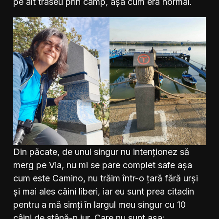
pe alt traseu prin câmp, așa cum era normal.
Din păcate, de unul singur nu intenționez să
merg pe Via, nu mi se pare complet safe așa
cum este Camino, nu trăim într-o țară fără urși
și mai ales câini liberi, iar eu sunt prea citadin
pentru a mă simți în largul meu singur cu 10
câini de stână-n jur. Care nu sunt așa: