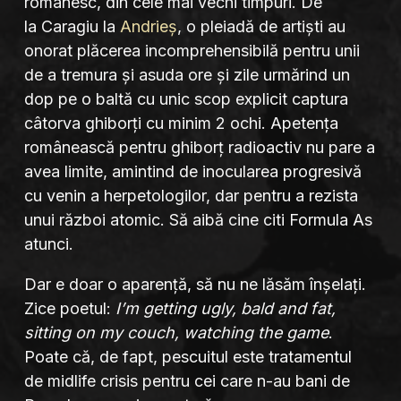
românesc, din cele mai vechi timpuri. De
la Caragiu la
Andrieș
, o pleiadă de artiști au
onorat plăcerea incomprehensibilă pentru unii
de a tremura și asuda ore și zile urmărind un
dop pe o baltă cu unic scop explicit captura
câtorva ghiborți cu minim 2 ochi. Apetența
românească pentru ghiborț radioactiv nu pare a
avea limite, amintind de inocularea progresivă
cu venin a herpetologilor, dar pentru a rezista
unui război atomic. Să aibă cine citi Formula As
atunci.
Dar e doar o aparență, să nu ne lăsăm înșelați.
Zice poetul:
I’m getting ugly, bald and fat,
sitting on my couch, watching the game
.
Poate că, de fapt, pescuitul este tratamentul
de midlife crisis pentru cei care n-au bani de