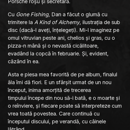
Porsche roșu și secretară.
Cu
Gone Fishing
, Dan a făcut o glumă cu
trimitere la
A Kind of Alchemy
, ilustrația de sub
disc (dacă-l aveți, înțelegeți). Mi-l imaginez pe
omul vitruvian peste ani, chelios și gras, cu o
pizza-n mână și o nevastă cicălitoare,
evadând la copcă în februarie. Și, evident,
căzând în ea.
Asta e piesa mea favorită de pe album, finalul
ăla îmi dă fiori. E un sfârșit urmat de un nou
început, inima amorțită de trecerea
timpului începe din nou să-i bată, e o moarte și
o reînviere, și fiecare poate să interpreteze cum
vrea toată povestea. Care continuă cu
începutul discului, pe verandă, cu câinele
lătrând.