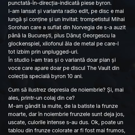
punctată-în-direcția-indicată piese byron.
I-am lansat și varianta radio edit, pe disc e mai
lungă și conține și un invitat: trompetistul Mihai
Sorohan care a suflat din Norvegia de s-a auzit
până la București, plus Dănuț Georgescu la
glockenspiel, xilofonul ăla de metal pe care-l
tot izbim prin unplugged-uri.
În studio i-am tras și o variantă doar pian și
voce care apare doar pe discul The Vault din
colecția specială byron 10 ani.
Cum să ilustrez depresia de noiembrie? Și, mai
ales, printr-un colaj din ce?
M-am gândit la multe, de la batiste la frunze
moarte, dar în noiembrie frunzele sunt deja jos,
uscate, culorile intense s-au dus. Ok, poate un
tablou din frunze colorate ar fi fost mai frumos,